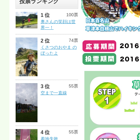
投票ランキング
100票
1 位
奥さんの笑顔は世
界一！
74票
2 位
くさつのおやま の
ぼったよ
55票
3 位
空まで一直線
55票
4 位
着地失敗