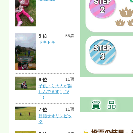
55票
5 位
ドキドキ
11票
6 位
子供より大人が楽
しんでます(；´∀
｀)
11票
7 位
目指せオリンピッ
ク