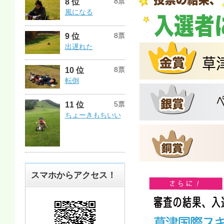
8票
8 位
風になる
8票
9 位
出遅れた
8票
10 位
転倒
5票
11 位
ちょーきもちいい
スマホからアクセス！