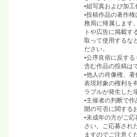
•組写真および加
•投稿作品の著作権
務局に帰属します。
トや広告に掲載す
取って使用するな
ださい。
•公序良俗に反す
含む作品の投稿は
•他人の肖像権、
表現対象の権利を
ラブルが発生した
•主催者の判断で
開の可否に関する
•未成年の方がご
さい。ご応募され
ますのでご注意く