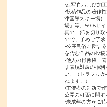
•組写真および加
•投稿作品の著作
津国際スキー場）
場」等、
WEB
サイ
真の一部を切り取
ので、予めご了
•公序良俗に反す
を含む作品の投
•他人の肖像権、
ず表現対象の権利
い。（トラブルが
ねます。）
•主催者の判断で
公開の可否に関
•未成年の方がご