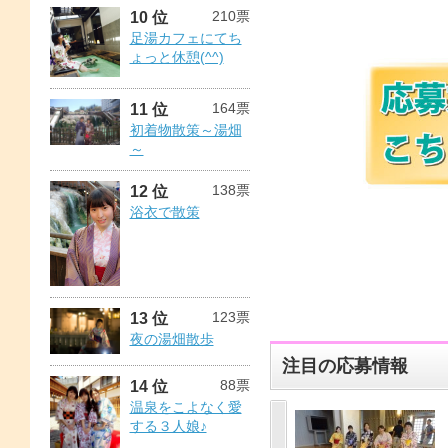
210票
10 位
足湯カフェにてち
ょっと休憩(^^)
164票
11 位
初着物散策～湯畑
～
138票
12 位
浴衣で散策
123票
13 位
夜の湯畑散歩
注目の応募情報
88票
14 位
温泉をこよなく愛
する３人娘♪