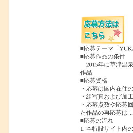
■応募テーマ「YUKAT
■応募作品の条件
2015年に草津
作品
■応募資格
・応募は国内在住
・組写真および加
・応募点数や応募
た作品の再応募は 
■応募の流れ
1.
本特設サイト内