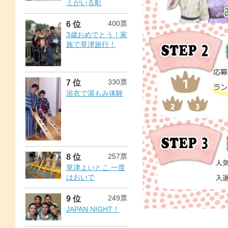
ミがいる町
400票
6 位
3歳おめでとう！家
族で草津旅行！
330票
7 位
浴衣で湯もみ体験
257票
8 位
草津よいとこ 一度
はおいで
249票
9 位
JAPAN NIGHT！