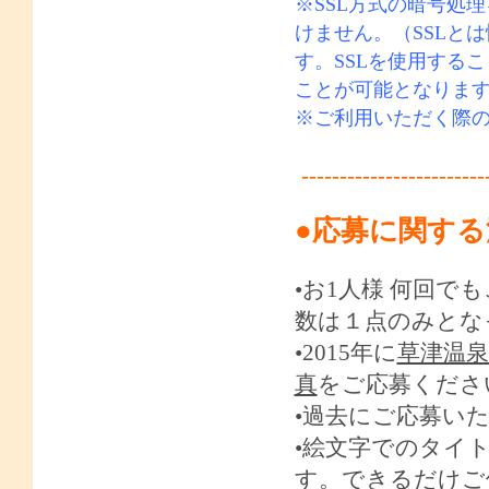
※
SSL
方式の暗号処理
けません。（
SSL
とは
す。
SSL
を使用するこ
ことが可能となりま
※ご利用いただく際
------------------------
●応募に関す
•お
1
人様 何回で
数は１点のみとな
•2015年に
草津温
真
をご応募くださ
•過去にご応募い
•絵文字でのタイ
す。できるだけご