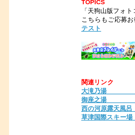
TOPICS
「天狗山版フォト
こちらもご応募お
テスト
関連リンク
大滝乃湯
女性専
御座之湯
外出用
西の河原露天風呂
草津国際スキー場