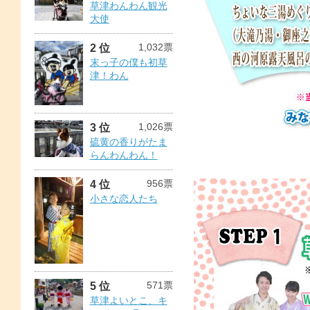
草津わんわん観光
大使
1,032票
2 位
末っ子の僕も初草
津！わん
1,026票
3 位
硫黄の香りがたま
らんわんわん！
956票
4 位
小さな恋人たち
571票
5 位
草津よいとこ、キ