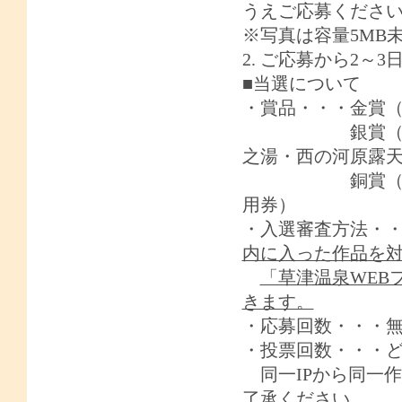
うえご応募くださ
※写真は容量
5MB
2.
ご応募から
2
～
3
■当選について
・賞品・・・金賞（
銀賞（3名さま
之湯・西の河原露
銅賞（6名さま
用券）
・入選審査方法・
内に入った作品を
「草津温泉WEB
きます。
・応募回数・・・
・投票回数・・・
同一IPから同一
了承ください。