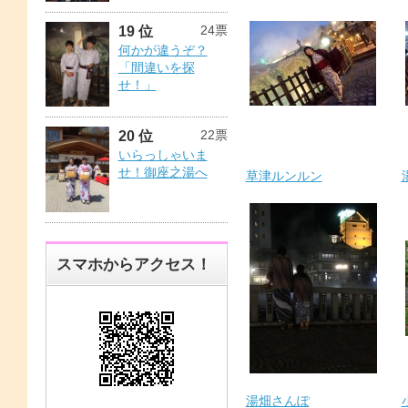
24票
19 位
何かが違うぞ？
「間違いを探
せ！」
22票
20 位
いらっしゃいま
せ！御座之湯へ
草津ルンルン
スマホからアクセス！
湯畑さんぽ