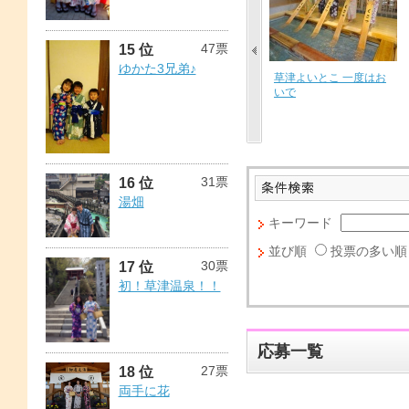
47票
15 位
ゆかた3兄弟♪
何かが違うぞ？「間違
親友と草津温泉&#9825;
初めての浴衣。初めて
いを探せ！」
の温泉。
31票
16 位
湯畑
キーワード
並び順
投票の多い順
30票
17 位
初！草津温泉！！
応募一覧
27票
18 位
両手に花