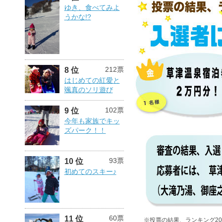
ゆき、食べてみよ
うかな!?
212票
8 位
はじめての紅愛と
颯真のソリ遊び
102票
9 位
今年も家族でキッ
ズパーク！！
93票
10 位
初めてのスキー♪
60票
11 位
※投票の結果、ランキング2