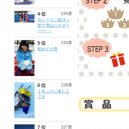
235票
4 位
今シーズン初ｽｷｰ♪
皆で雪山にキター
ーー･･･
233票
5 位
初めての雪
228票
6 位
１年ぶりに来たん
です
227票
7 位