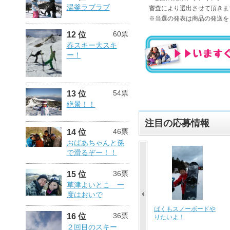
湯釜ラブラブ
審査により選出させて頂きま
※当選の発表は商品の発送を
60票
12 位
春スキー大スキ
ー！
54票
13 位
絶景！！
注目の応募情報
46票
14 位
おばあちゃんと孫
で滑るぞー！！
36票
15 位
草津よいとこ 一
度はおいで
今シーズン初ｽｷｰ♪皆で
初めてのリフト！
はるちゃん、初スキー
36票
16 位
雪山にキターーー！
は転んでも楽しい～
っ！
２回目のスキー