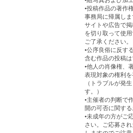
•組写真および加
•投稿作品の著作
事務局に帰属します
サイトや広告で掲
を切り取って使用
ご了承ください
•公序良俗に反す
含む作品の投稿
•他人の肖像権、
表現対象の権利を
（トラブルが発生
す。）
•主催者の判断で
開の可否に関す
•未成年の方がご
さい。ご応募され