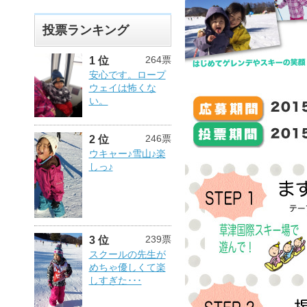
投票ランキング
264票
1 位
安心です。ロープ
ウェイは怖くな
い。
246票
2 位
ウキャー♪雪山♪楽
しっ♪
239票
3 位
スクールの先生が
めちゃ優しくて楽
しすぎた･･･