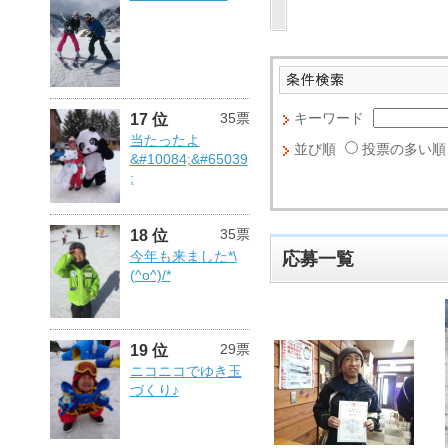
キーワード
35票
17 位
当たったよ
並び順
投票の多い順
&#10084;&#65039
;
35票
18 位
今年も来ました*\
応募一覧
(^o^)/*
29票
19 位
ニコニコでゆき玉
づくり♪