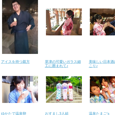
アイスを持つ親方
草津の可愛いガラス細
美味しい日本酒
工に囲まれて♪
こり♪
ゆかたで温泉卵
おすまし3人組
温泉たまご’s