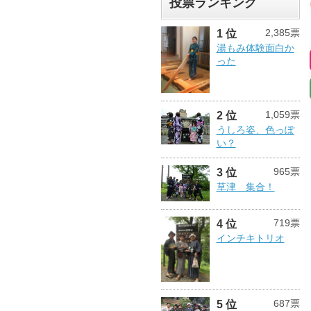
投票ランキング
2,385票
1 位
湯もみ体験面白か
った
1,059票
2 位
うしろ姿、色っぽ
い？
965票
3 位
草津 集合！
719票
4 位
インチキトリオ
687票
5 位