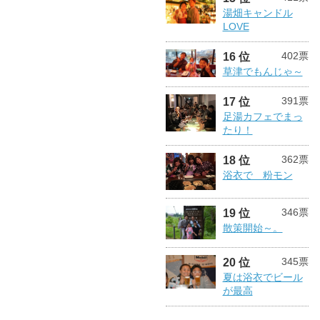
湯畑キャンドル
LOVE
402票
16 位
草津でもんじゃ～
391票
17 位
足湯カフェでまっ
たり！
362票
18 位
浴衣で 粉モン
346票
19 位
散策開始～。
345票
20 位
夏は浴衣でビール
が最高