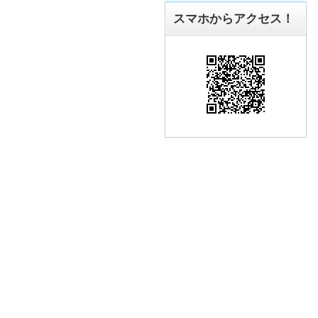
スマホからアクセス！
雨の穴守稲荷神社
誕生日プレゼント
草津は良いとこ♪癒し
旅