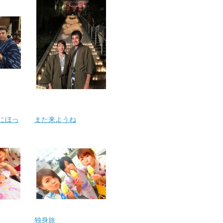
にほっ
また来ようね
独身旅