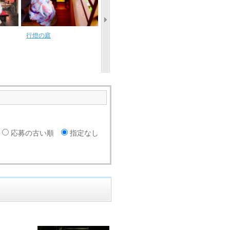
行燈の庭
草津の可愛いガラス細
独身旅
工に囲まれて♪
応募の古い順
指定なし