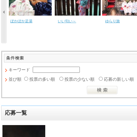
の
ぽかぽか足湯
いい匂い～
ゆらり旅
キーワード
並び順
投票の多い順
投票の少ない順
応募の新しい順
応募一覧