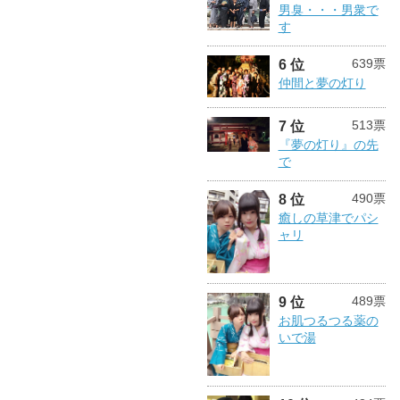
男臭・・・男衆で
す
639票
6 位
仲間と夢の灯り
513票
7 位
『夢の灯り』の先
で
490票
8 位
癒しの草津でパシ
ャリ
489票
9 位
お肌つるつる薬の
いで湯