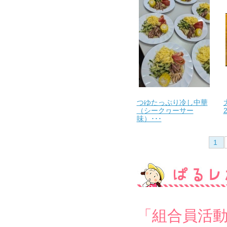
つゆたっぷり冷し中華
（シークヮーサー
2
味）･･･
1
「組合員活