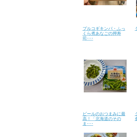
プルコギキンパ・ふっ
くら煮あなごの押寿
司･･･
ビールのおつまみに最
高！「北海道のその
ま･･･