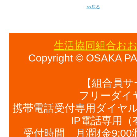
<<戻る
生活協同組合おお
Copyright © OSAKA PAL
【組合員サ
フリーダイヤル 
携帯電話受付専用ダイヤル（有
IP電話専用（有料
受付時間 月潤ｵ金9:00潤ｵ