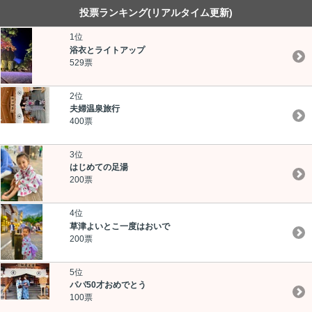
投票ランキング
(リアルタイム更新)
1位
浴衣とライトアップ
529票
2位
夫婦温泉旅行
400票
3位
はじめての足湯
200票
4位
草津よいとこ一度はおいで
200票
5位
パパ50才おめでとう
100票