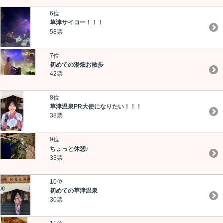
6位
草津サイコー！！！
58票
7位
初めての湯畑お散歩
42票
8位
草津温泉PR大使になりたい！！！
38票
9位
ちょっと休憩♪
33票
10位
初めての草津温泉
30票