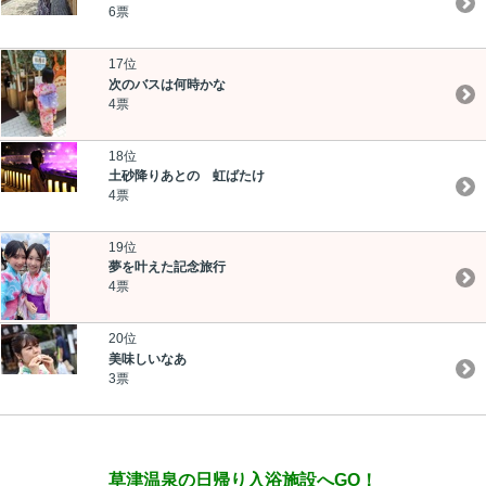
6票
17位
次のバスは何時かな
4票
18位
土砂降りあとの 虹ばたけ
4票
19位
夢を叶えた記念旅行
4票
20位
美味しいなあ
3票
草津温泉の日帰り入浴施設へGO！