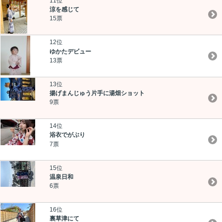
11位
涼を感じて
15票
12位
ゆかたデビュー
13票
13位
揚げまんじゅう片手に湯畑ショット
9票
14位
浴衣でがぶり
7票
15位
温泉日和
6票
16位
裏草津にて