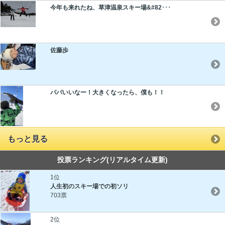
今年も来れたね、草津温泉スキー場&#82･･･
佐藤歩
パパいいなー！大きくなったら、僕も！！
もっと見る
投票ランキング
(リアルタイム更新)
1位
人生初のスキー場での初ソリ
703票
2位