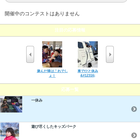
開催中のコンテストはありません
注目の応募情報
遊んだ後はこれでし
車でひと休み
ゆきだるま、みつけ
&#12316;
ょ！
た～！
応募一覧
一休み
遊び尽くしたキッズパーク