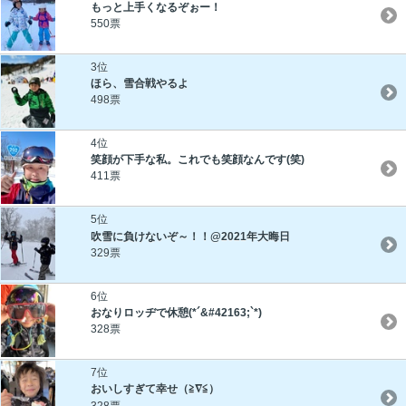
もっと上手くなるぞぉー！
550票
3位
ほら、雪合戦やるよ
498票
4位
笑顔が下手な私。これでも笑顔なんです(笑)
411票
5位
吹雪に負けないぞ～！！@2021年大晦日
329票
6位
おなりロッヂで休憩(*´&#42163;`*)
328票
7位
おいしすぎて幸せ（≧∇≦）
328票