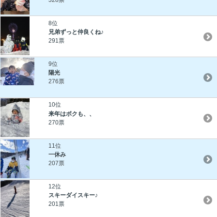
8位
兄弟ずっと仲良くね♪
291票
9位
陽光
276票
10位
来年はボクも、、
270票
11位
一休み
207票
12位
スキーダイスキー♪
201票