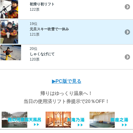
初滑り初リフト
122票
19位
元旦スキー吹雪で一休み
121票
20位
しゃくなげにて
120票
▶︎PC版で見る
帰りはゆっくり温泉へ！
当日の使用済リフト券提示で20％OFF！