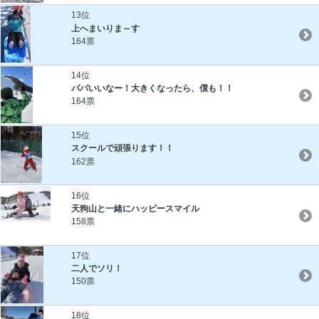
13位
上へまいりま～す
164票
14位
パパいいなー！大きくなったら、僕も！！
164票
15位
スクールで頑張ります！！
162票
16位
天狗山と一緒にハッピースマイル
158票
17位
二人でソリ！
150票
18位