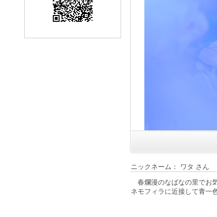
ニックネーム： ワタ さん
春爛漫のなばなの里でお気
ネモフィラに近接して青一