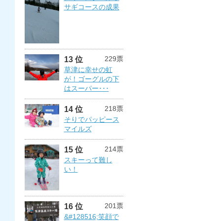
サギコースの成果
229票
13 位
草津に幸せの虹
が！ゴーグルの下
はスーパー･･･
218票
14 位
そりでパッピース
マイルズ
214票
15 位
スキーって難し
い！
201票
16 位
&#128516;笑顔で