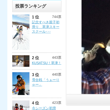
投票ランキング
744票
1 位
記念すべき親子初
滑り 草津スキー
スクール･･･
443票
2 位
KUSATSU！草津！
440票
3 位
雪合戦「うぉーり
ゃー」
423票
4 位
今シーズン初滑