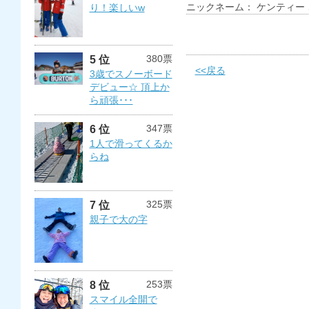
ニックネーム： ケンティー 
り！楽しいw
380票
5 位
<<戻る
3歳でスノーボード
デビュー☆ 頂上か
ら頑張･･･
347票
6 位
1人で滑ってくるか
らね
325票
7 位
親子で大の字
253票
8 位
スマイル全開で