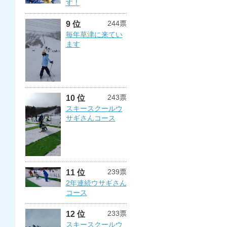
す！
244票
9 位
毎年草津に来てい
ます
243票
10 位
スキースクールウ
サギさんコース
239票
11 位
2年連続ウサギさん
コース
233票
12 位
スキースクールウ