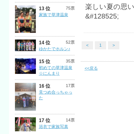
楽しい夏の思い
75票
13 位
家族で草津温泉
&#128525;
52票
14 位
<
1
>
ゆかたでホルン♪
35票
15 位
初めての草津温泉
<<戻る
☆にんまり
17票
16 位
見つめ合っちゃっ
た
14票
17 位
浴衣で家族写真