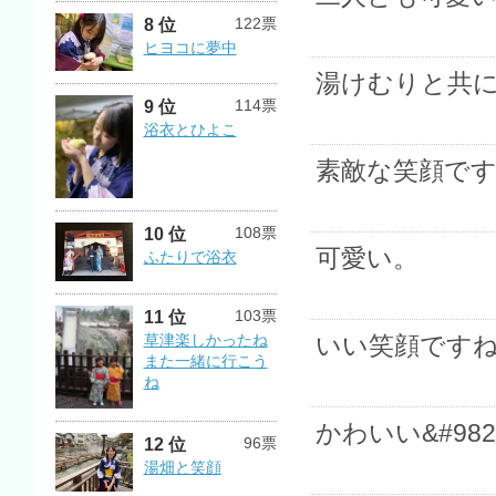
122票
8 位
ヒヨコに夢中
湯けむりと共
114票
9 位
浴衣とひよこ
素敵な笑顔です
108票
10 位
可愛い。
ふたりで浴衣
103票
11 位
草津楽しかったね
いい笑顔です
また一緒に行こう
ね
かわいい&#982
96票
12 位
湯畑と笑顔