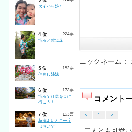
3 位
タイから娘と
224票
4 位
浴衣と紫陽花
ニックネーム： ch
182票
5 位
仲良し姉妹
173票
6 位
浴衣で紅葉を見に
コメント
行こう！
153票
7 位
<
1
>
草津よいとこ一度
はおいで
二人とも可愛