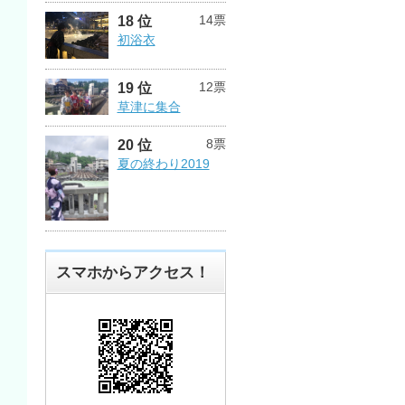
14票
18 位
初浴衣
12票
19 位
草津に集合
8票
20 位
夏の終わり2019
スマホからアクセス！