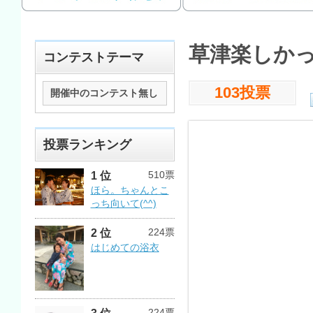
草津楽しかっ
コンテストテーマ
103投票
開催中のコンテスト無し
投票ランキング
510票
1 位
ほら。ちゃんとこ
っち向いて(^^)
224票
2 位
はじめての浴衣
224票