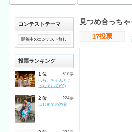
見つめ合っちゃ
コンテストテーマ
17投票
開催中のコンテスト無し
投票ランキング
510票
1 位
ほら。ちゃんとこ
っち向いて(^^)
224票
2 位
はじめての浴衣
224票