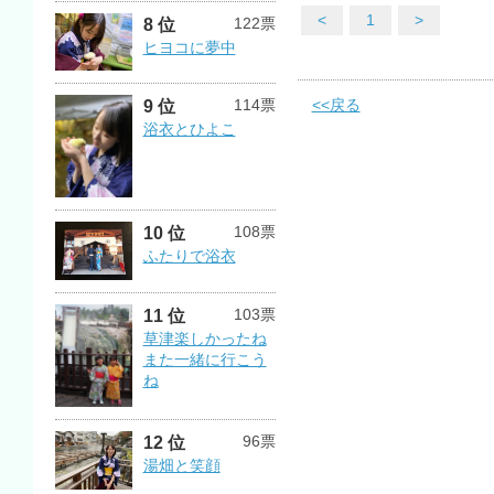
<
1
>
122票
8 位
ヒヨコに夢中
<<戻る
114票
9 位
浴衣とひよこ
108票
10 位
ふたりで浴衣
103票
11 位
草津楽しかったね
また一緒に行こう
ね
96票
12 位
湯畑と笑顔