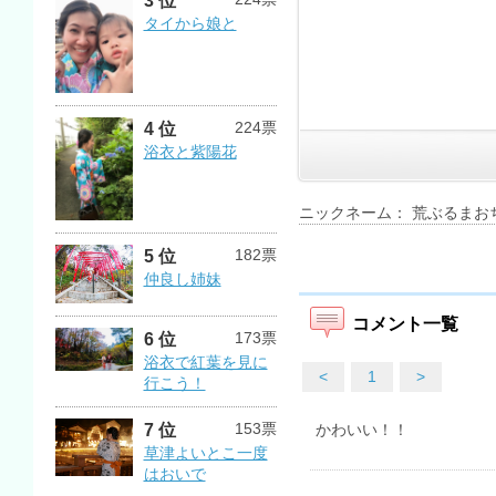
3 位
タイから娘と
224票
4 位
浴衣と紫陽花
ニックネーム： 荒ぶるまお
182票
5 位
仲良し姉妹
コメント一覧
173票
6 位
浴衣で紅葉を見に
<
1
>
行こう！
153票
7 位
かわいい！！
草津よいとこ一度
はおいで