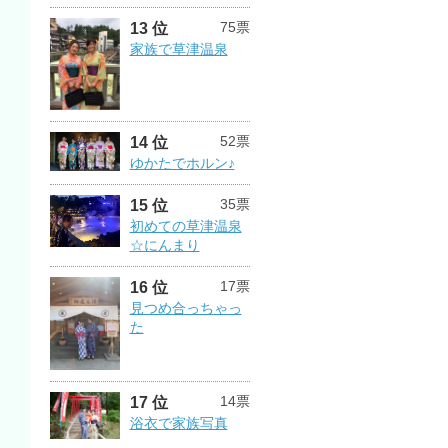
75票
13 位
家族で草津温泉
52票
14 位
ゆかたでホルン♪
35票
15 位
初めての草津温泉
☆にんまり
17票
16 位
見つめ合っちゃっ
た
14票
17 位
浴衣で家族写真