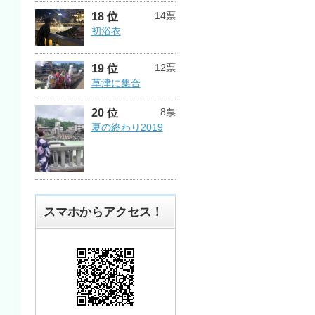
14票
18 位
初浴衣
12票
19 位
草津に集合
8票
20 位
夏の終わり2019
スマホからアクセス！