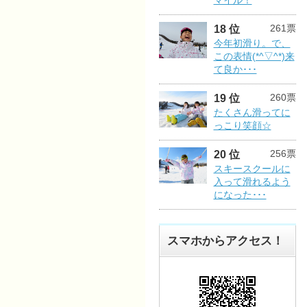
マイル！
261票
18 位
今年初滑り。で、
この表情(*^▽^*)来
て良か･･･
260票
19 位
たくさん滑ってに
っこり笑顔☆
256票
20 位
スキースクールに
入って滑れるよう
になった･･･
スマホからアクセス！