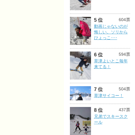
604票
5 位
動画じゃないのが
悔しい。ソリから
ひょっこ･･･
594票
6 位
草津よいとこ毎年
来てる！
504票
7 位
草津サイコー！
437票
8 位
兄弟でスキースク
ール