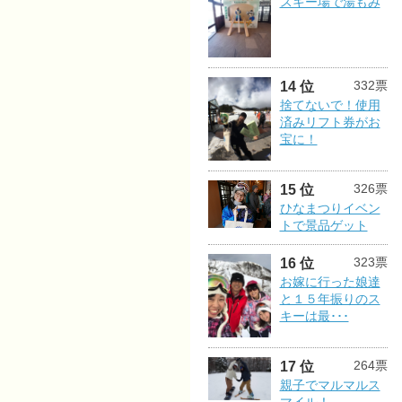
スキー場で湯もみ
332票
14 位
捨てないで！使用
済みリフト券がお
宝に！
326票
15 位
ひなまつりイベン
トで景品ゲット
323票
16 位
お嫁に行った娘達
と１５年振りのス
キーは最･･･
264票
17 位
親子でマルマルス