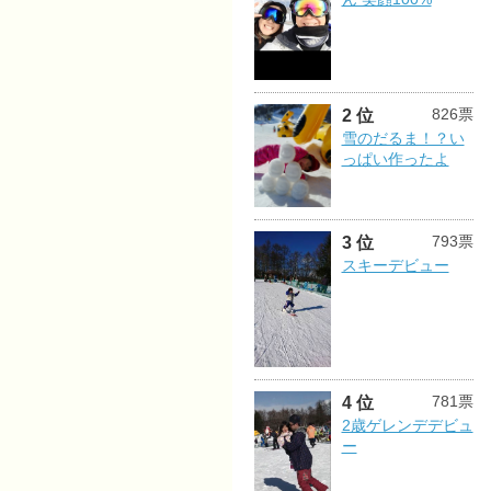
826票
2 位
雪のだるま！？い
っぱい作ったよ
793票
3 位
スキーデビュー
781票
4 位
2歳ゲレンデデビュ
ー