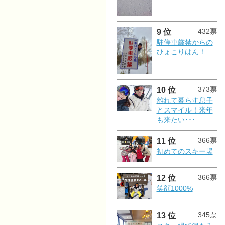
432票
9 位
駐停車厳禁からの
ひょこりはん！
373票
10 位
離れて暮らす息子
とスマイル！来年
も来たい･･･
366票
11 位
初めてのスキー場
366票
12 位
笑顔1000%
345票
13 位