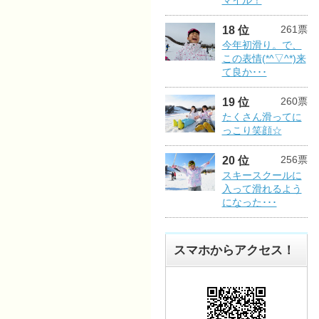
マイル！
261票
18 位
今年初滑り。で、
この表情(*^▽^*)来
て良か･･･
260票
19 位
たくさん滑ってに
っこり笑顔☆
256票
20 位
スキースクールに
入って滑れるよう
になった･･･
スマホからアクセス！