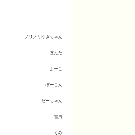
ノリノリゆきちゃん
ぽんた
よーこ
ぽーこん
だーちゃん
雪男
くみ