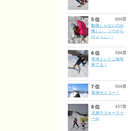
604票
5 位
動画じゃないのが
悔しい。ソリから
ひょっこ･･･
594票
6 位
草津よいとこ毎年
来てる！
504票
7 位
草津サイコー！
437票
8 位
兄弟でスキースク
ール