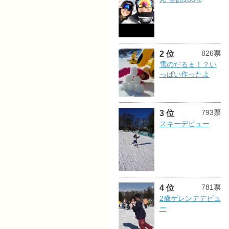
826票
2 位
雪のだるま！？い
っぱい作ったよ
793票
3 位
スキーデビュー
781票
4 位
2歳ゲレンデデビュ
ー