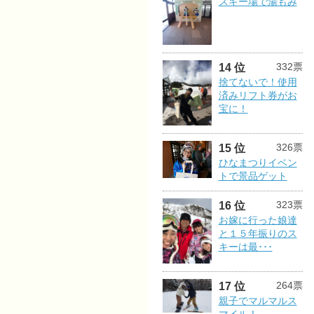
スキー場で湯もみ
332票
14 位
捨てないで！使用
済みリフト券がお
宝に！
326票
15 位
ひなまつりイベン
トで景品ゲット
323票
16 位
お嫁に行った娘達
と１５年振りのス
キーは最･･･
264票
17 位
親子でマルマルス