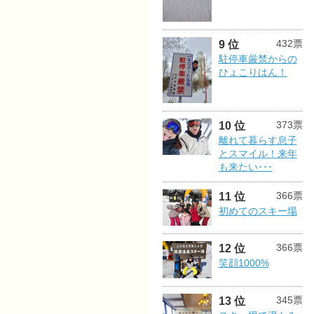
432票
9 位
駐停車厳禁からの
ひょこりはん！
373票
10 位
離れて暮らす息子
とスマイル！来年
も来たい･･･
366票
11 位
初めてのスキー場
366票
12 位
笑顔1000%
345票
13 位