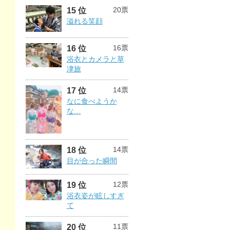
20票
15 位
溢れる笑顔
16票
16 位
浴衣とカメラと草
津旅
14票
17 位
なに食べようか
な…
14票
18 位
目が合った瞬間
12票
19 位
浴衣姿が眩しすぎ
て
11票
20 位