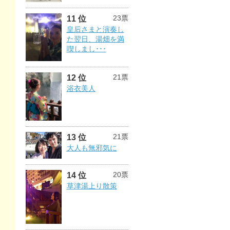
23票
11 位
皇后さまと演奏し
た翌日、湯畑を満
喫しまし･･･
21票
12 位
浴衣美人
21票
13 位
大人も無邪気に
20票
14 位
草津湯上り散策