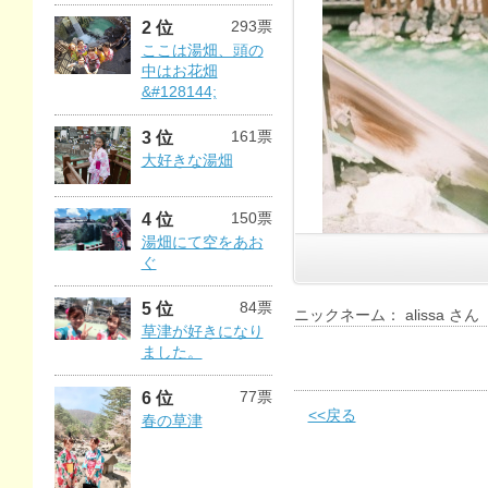
293票
2 位
ここは湯畑、頭の
中はお花畑
&#128144;
161票
3 位
大好きな湯畑
150票
4 位
湯畑にて空をあお
ぐ
84票
5 位
ニックネーム： alissa さん
草津が好きになり
ました。
77票
6 位
<<戻る
春の草津