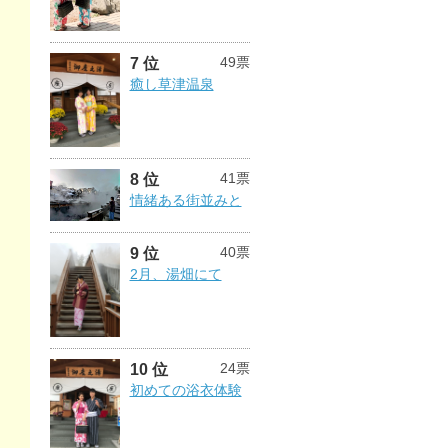
49票
7 位
癒し草津温泉
41票
8 位
情緒ある街並みと
40票
9 位
2月、湯畑にて
24票
10 位
初めての浴衣体験