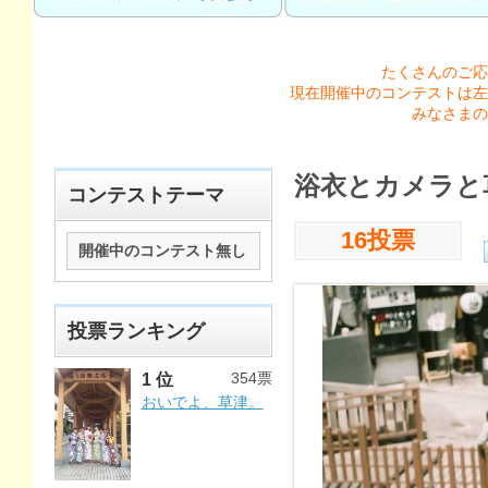
たくさんのご応
現在開催中のコンテストは左
みなさまの
浴衣とカメラと
コンテストテーマ
16投票
開催中のコンテスト無し
投票ランキング
354票
1 位
おいでよ、草津。