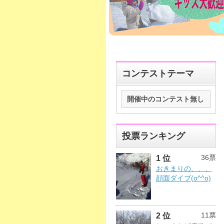
コンテストテーマ
開催中のコンテスト無し
投票ランキング
36票
1 位
おきまりの、、、
顔面ダイブ(o^^o)
11票
2 位