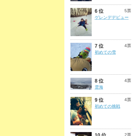
5票
6 位
ゲレンデデビュー
4票
7 位
初めての雪
4票
8 位
雲海
4票
9 位
初めての挑戦
2票
10 位