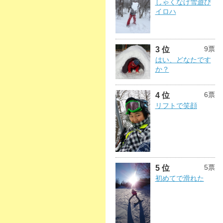
しゃくなげ雪遊び
イロハ
9票
3 位
はい、どなたです
か？
6票
4 位
リフトで笑顔
5票
5 位
初めてで滑れた