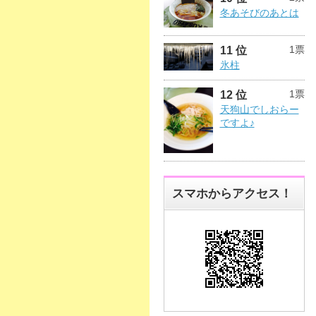
冬あそびのあとは
1票
11 位
氷柱
1票
12 位
天狗山でしおらー
ですよ♪
スマホからアクセス！