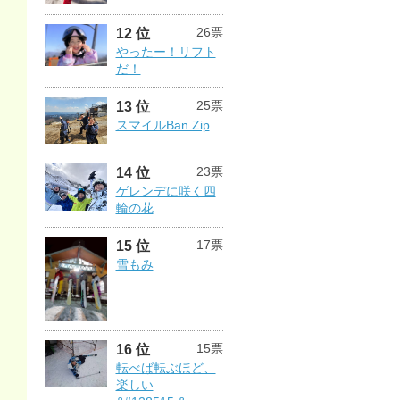
26票
12 位
やったー！リフト
だ！
25票
13 位
スマイルBan Zip
23票
14 位
ゲレンデに咲く四
輪の花
17票
15 位
雪もみ
15票
16 位
転べば転ぶほど、
楽しい