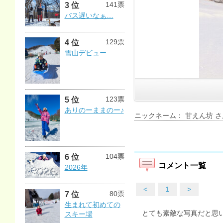
141票
3 位
バス遅いなぁ…
129票
4 位
雪山デビュー
123票
5 位
ありのーままのー♪
ニックネーム： 甘えん坊 さ
104票
6 位
コメント一覧
2026年
<
1
>
80票
7 位
生まれて初めての
とても素敵な写真だと思
スキー場