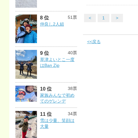
51票
8 位
<
1
>
仲良し2人組
<<戻る
40票
9 位
草津よいとこ一度
はBan Zip
38票
10 位
家族みんなで初め
てのゲレンデ
34票
11 位
雪は少量、笑顔は
大量