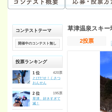
草津温泉スキー
コンテストテーマ
2投票
開催中のコンテスト無し
投票ランキング
420票
1 位
とびだせ！くさつ
おんせん
195票
2 位
草津、好きすぎて
滅！