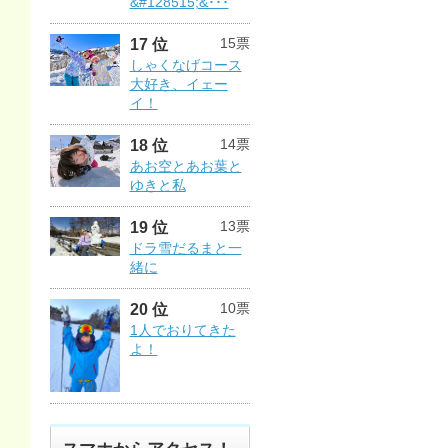
&#128515;&･･･
15票
17 位
しゃくなげコース
大好き、イェー
イ！
14票
18 位
あお空とあお葉と
ゆきと私
13票
19 位
ドラ雪だるまと一
緒に
10票
20 位
1人でおりてきた
よ！