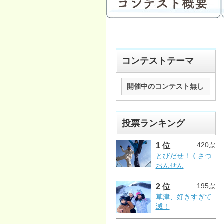
コンテストテーマ
開催中のコンテスト無し
投票ランキング
420票
1 位
とびだせ！くさつ
おんせん
195票
2 位
草津、好きすぎて
滅！