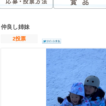
仲良し姉妹
2投票