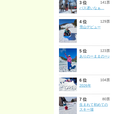
141票
3 位
バス遅いなぁ…
129票
4 位
雪山デビュー
123票
5 位
ありのーままのー♪
104票
6 位
2026年
80票
7 位
生まれて初めての
スキー場