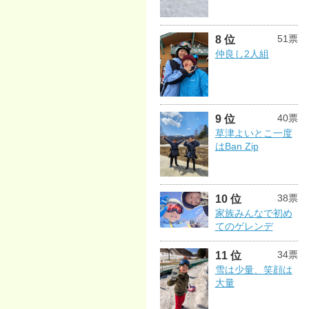
51票
8 位
仲良し2人組
40票
9 位
草津よいとこ一度
はBan Zip
38票
10 位
家族みんなで初め
てのゲレンデ
34票
11 位
雪は少量、笑顔は
大量