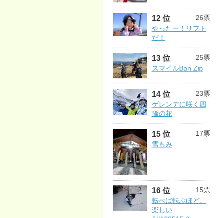
26票
12 位
やったー！リフト
だ！
25票
13 位
スマイルBan Zip
23票
14 位
ゲレンデに咲く四
輪の花
17票
15 位
雪もみ
15票
16 位
転べば転ぶほど、
楽しい