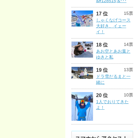
&#128515;&･･･
15票
17 位
しゃくなげコース
大好き、イェー
イ！
14票
18 位
あお空とあお葉と
ゆきと私
13票
19 位
ドラ雪だるまと一
緒に
10票
20 位
1人でおりてきた
よ！