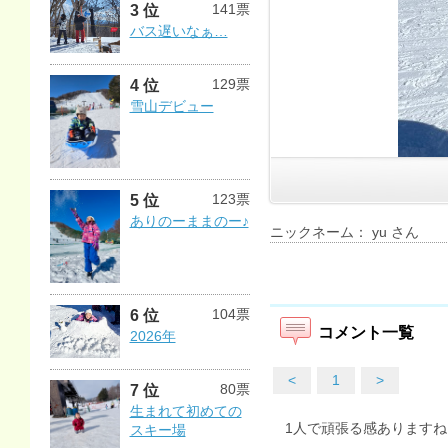
141票
3 位
バス遅いなぁ…
129票
4 位
雪山デビュー
123票
5 位
ありのーままのー♪
ニックネーム： yu さん
104票
6 位
コメント一覧
2026年
<
1
>
80票
7 位
生まれて初めての
1人で頑張る感ありますね
スキー場