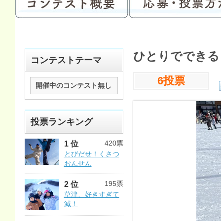
ひとりでできる
コンテストテーマ
6投票
開催中のコンテスト無し
投票ランキング
420票
1 位
とびだせ！くさつ
おんせん
195票
2 位
草津、好きすぎて
滅！