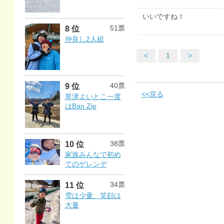
いいですね！
51票
8 位
仲良し2人組
<
1
>
40票
9 位
<<戻る
草津よいとこ一度
はBan Zip
38票
10 位
家族みんなで初め
てのゲレンデ
34票
11 位
雪は少量、笑顔は
大量