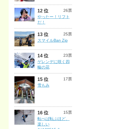
26票
12 位
やったー！リフト
だ！
25票
13 位
スマイルBan Zip
23票
14 位
ゲレンデに咲く四
輪の花
17票
15 位
雪もみ
15票
16 位
転べば転ぶほど、
楽しい