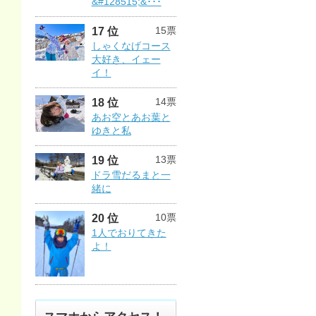
&#128515;&･･･
15票
17 位
しゃくなげコース
大好き、イェー
イ！
14票
18 位
あお空とあお葉と
ゆきと私
13票
19 位
ドラ雪だるまと一
緒に
10票
20 位
1人でおりてきた
よ！