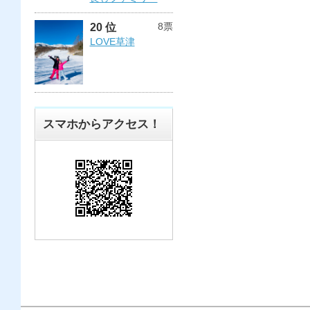
8票
20 位
LOVE草津
スマホからアクセス！