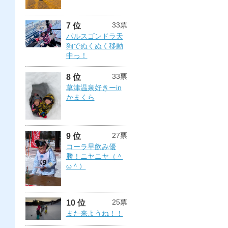
33票
7 位
パルスゴンドラ天
狗でぬくぬく移動
中っ！
33票
8 位
草津温泉好きーin
かまくら
27票
9 位
コーラ早飲み優
勝！ニヤニヤ（＾
ω＾）
25票
10 位
また来ようね！！