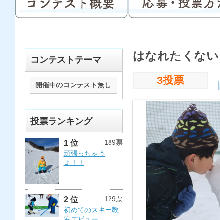
はなれたくない
コンテストテーマ
3投票
開催中のコンテスト無し
投票ランキング
189票
1 位
頑張っちゃう
よ！！
129票
2 位
初めてのスキー教
室デビュー