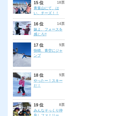
18票
15 位
青葉山にて、は
い、チーズ！！
14票
16 位
妹よ、フォースを
感じろ!!
9票
17 位
快晴、青空にジャ
ンプ
9票
18 位
やったー！スキー
だ！
8票
19 位
みんなそっくり仲
良しファミリー