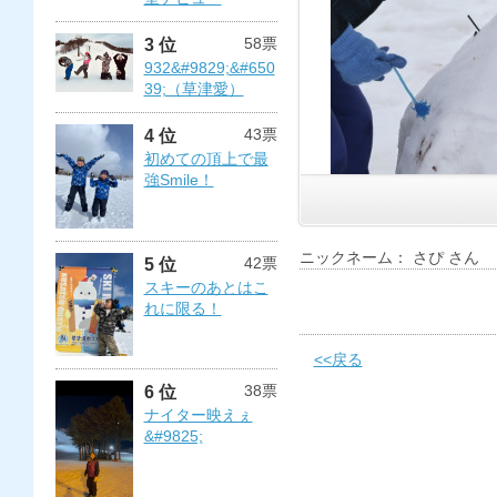
58票
3 位
932&#9829;&#650
39;（草津愛）
43票
4 位
初めての頂上で最
強Smile！
ニックネーム： さぴ さん
42票
5 位
スキーのあとはこ
れに限る！
<<戻る
38票
6 位
ナイター映えぇ
&#9825;