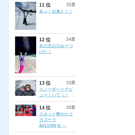
25票
11 位
あっ！出来た！！
24票
12 位
冬の天の川みーつ
けた！
23票
13 位
スノーボードデビ
ュー！いてっ！
20票
14 位
スカッと爽やかコ
カコーラ
&#11088;&･･･