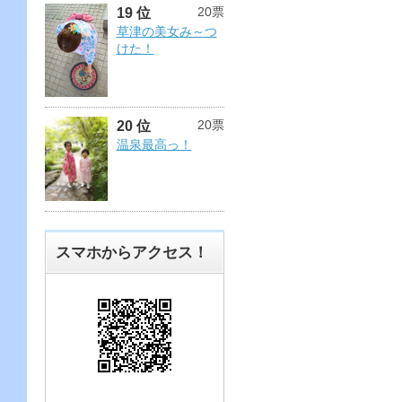
20票
19 位
草津の美女み～つ
けた！
20票
20 位
温泉最高っ！
スマホからアクセス！