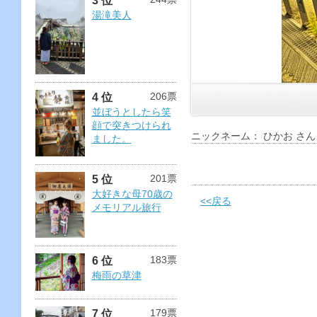
3 位
湯滝美人
206票
4 位
並ぼうとしたら笑
顔で突きつけられ
ニックネーム： ひかお さん
ました。
201票
5 位
大好きな母70歳の
<<戻る
メモリアル旅行
183票
6 位
梅雨の草津
179票
7 位