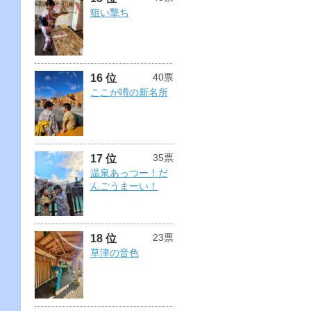
狙い撃ち
40票
16 位
ここが噂の新名所
35票
17 位
温泉あっつー！だ
んごうまーい！
23票
18 位
草津の音色