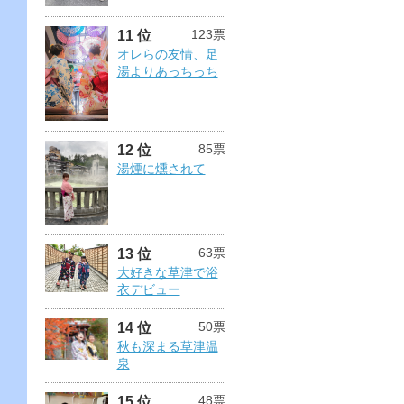
123票
11 位
オレらの友情、足
湯よりあっちっち
85票
12 位
湯煙に燻されて
63票
13 位
大好きな草津で浴
衣デビュー
50票
14 位
秋も深まる草津温
泉
48票
15 位