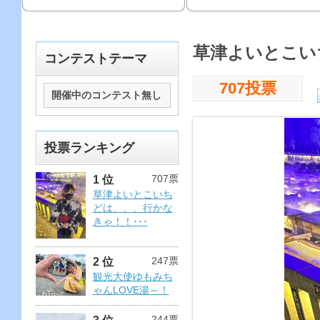
草津よいとこい
コンテストテーマ
707投票
開催中のコンテスト無し
投票ランキング
707票
1 位
草津よいとこいち
どは、、、行かな
きゃ！！･･･
247票
2 位
観光大使ゆもみち
ゃんLOVE湯～！
244票