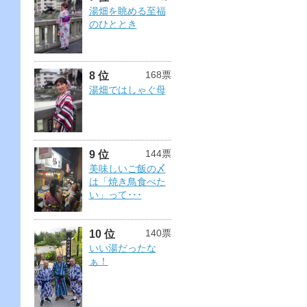
湯畑を眺める至福
のひととき
168票
8 位
湯畑ではしゃぐ母
144票
9 位
美味しいご飯の〆
は「焼き鳥食べた
い」って･･･
140票
10 位
いい湯だったな
ぁ！