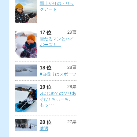
雨上がりのトリッ
クアート
29票
17 位
雪だるマンとハイ
ポーズ！！
28票
18 位
#自撮りはスポーツ
28票
19 位
♪はじめてのソリあ
そび♪ ちぃーち、
もっ･･･
27票
20 位
遭遇