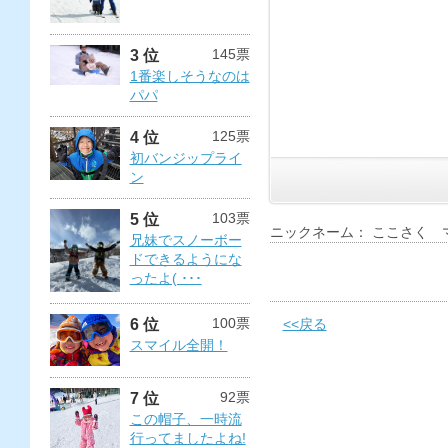
145票
3 位
1番楽しそうなのは
パパ
125票
4 位
初バンジップライ
ン
103票
5 位
ニックネーム： ここさく 
兄妹でスノーボー
ドできるようにな
ったよ( ･･･
100票
6 位
<<戻る
スマイル全開！
92票
7 位
この帽子、一時流
行ってましたよね!