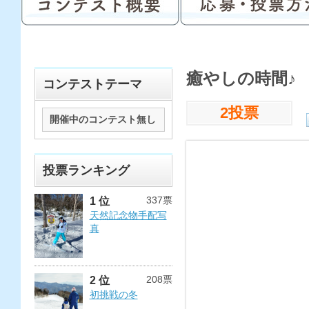
癒やしの時間♪
コンテストテーマ
2投票
開催中のコンテスト無し
投票ランキング
337票
1 位
天然記念物手配写
真
208票
2 位
初挑戦の冬