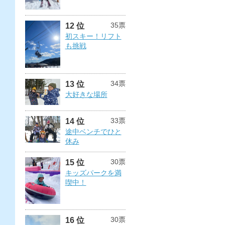
35票
12 位
初スキー！リフト
も挑戦
34票
13 位
大好きな場所
33票
14 位
途中ベンチでひと
休み
30票
15 位
キッズパークを満
喫中！
30票
16 位