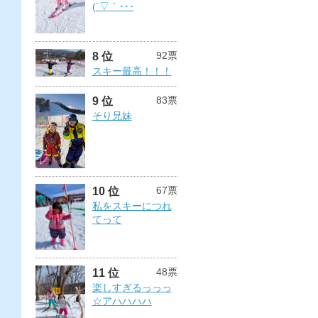
(´▽｀･･･
92票
8 位
スキー最高！！！
83票
9 位
そり兄妹
67票
10 位
私をスキーにつれ
てって
48票
11 位
楽しすぎるっっっ
☆アハハハハ