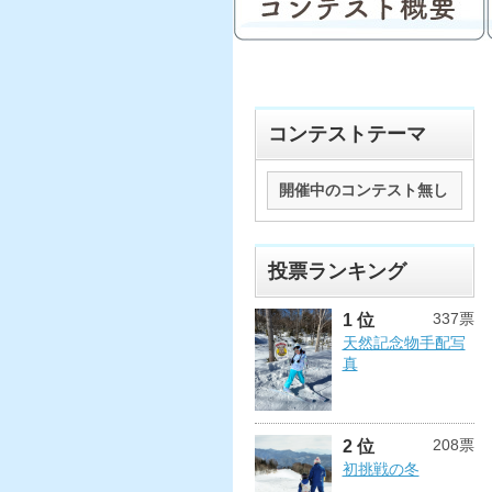
コンテストテーマ
開催中のコンテスト無し
投票ランキング
337票
1 位
天然記念物手配写
真
208票
2 位
初挑戦の冬