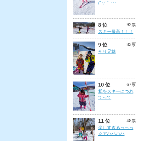
(´▽｀･･･
92票
8 位
スキー最高！！！
83票
9 位
そり兄妹
67票
10 位
私をスキーにつれ
てって
48票
11 位
楽しすぎるっっっ
☆アハハハハ