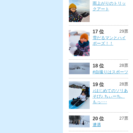
雨上がりのトリッ
クアート
29票
17 位
雪だるマンとハイ
ポーズ！！
28票
18 位
#自撮りはスポーツ
28票
19 位
♪はじめてのソリあ
そび♪ ちぃーち、
もっ･･･
27票
20 位
遭遇