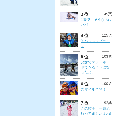
145票
3 位
1番楽しそうなのは
パパ
125票
4 位
初バンジップライ
ン
103票
5 位
兄妹でスノーボー
ドできるようにな
ったよ( ･･･
100票
6 位
スマイル全開！
92票
7 位
この帽子、一時流
行ってましたよね!