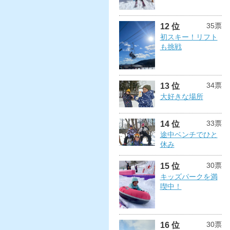
35票
12 位
初スキー！リフト
も挑戦
34票
13 位
大好きな場所
33票
14 位
途中ベンチでひと
休み
30票
15 位
キッズパークを満
喫中！
30票
16 位