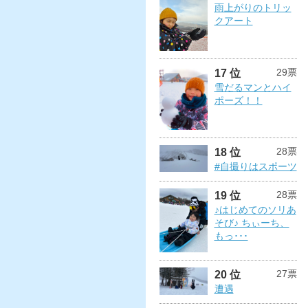
雨上がりのトリッ
クアート
29票
17 位
雪だるマンとハイ
ポーズ！！
28票
18 位
#自撮りはスポーツ
28票
19 位
♪はじめてのソリあ
そび♪ ちぃーち、
もっ･･･
27票
20 位
遭遇