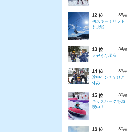
35票
12 位
初スキー！リフト
も挑戦
34票
13 位
大好きな場所
33票
14 位
途中ベンチでひと
休み
30票
15 位
キッズパークを満
喫中！
30票
16 位