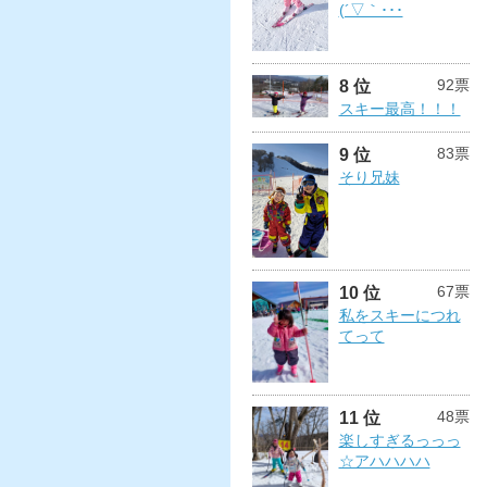
(´▽｀･･･
92票
8 位
スキー最高！！！
83票
9 位
そり兄妹
67票
10 位
私をスキーにつれ
てって
48票
11 位
楽しすぎるっっっ
☆アハハハハ