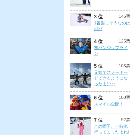
145票
3 位
1番楽しそうなのは
パパ
125票
4 位
初バンジップライ
ン
103票
5 位
兄妹でスノーボー
ドできるようにな
ったよ( ･･･
100票
6 位
スマイル全開！
92票
7 位
この帽子、一時流
行ってましたよね!