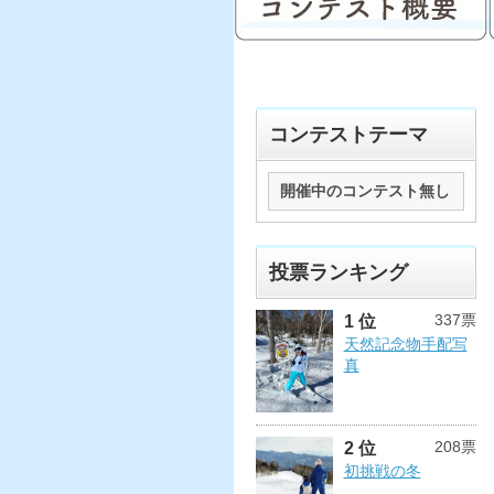
コンテストテーマ
開催中のコンテスト無し
投票ランキング
337票
1 位
天然記念物手配写
真
208票
2 位
初挑戦の冬