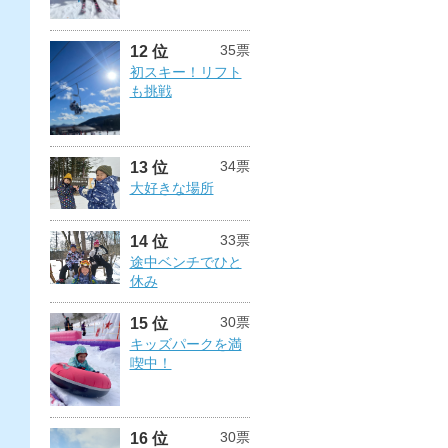
35票
12 位
初スキー！リフト
も挑戦
34票
13 位
大好きな場所
33票
14 位
途中ベンチでひと
休み
30票
15 位
キッズパークを満
喫中！
30票
16 位