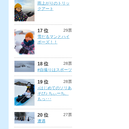
雨上がりのトリッ
クアート
29票
17 位
雪だるマンとハイ
ポーズ！！
28票
18 位
#自撮りはスポーツ
28票
19 位
♪はじめてのソリあ
そび♪ ちぃーち、
もっ･･･
27票
20 位
遭遇