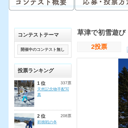
草津で初雪遊び
コンテストテーマ
2投票
開催中のコンテスト無し
投票ランキング
337票
1 位
天然記念物手配写
真
208票
2 位
初挑戦の冬