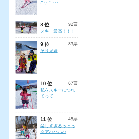
(´▽｀･･･
92票
8 位
スキー最高！！！
83票
9 位
そり兄妹
67票
10 位
私をスキーにつれ
てって
48票
11 位
楽しすぎるっっっ
☆アハハハハ