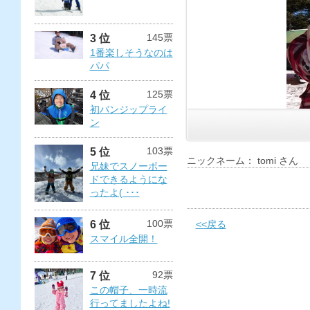
145票
3 位
1番楽しそうなのは
パパ
125票
4 位
初バンジップライ
ン
103票
5 位
ニックネーム： tomi さん
兄妹でスノーボー
ドできるようにな
ったよ( ･･･
100票
6 位
<<戻る
スマイル全開！
92票
7 位
この帽子、一時流
行ってましたよね!