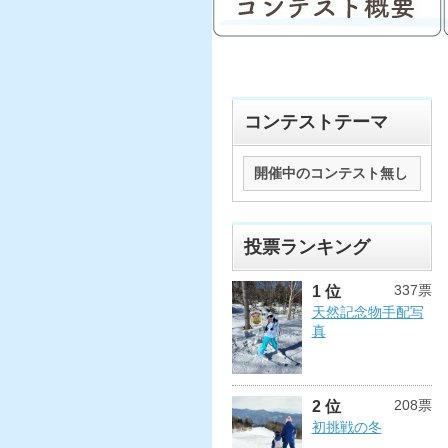
コンテストテーマ
開催中のコンテスト無し
投票ランキング
337票
1 位
天然記念物手配写
真
208票
2 位
初挑戦の冬