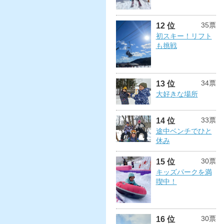
35票
12 位
初スキー！リフト
も挑戦
34票
13 位
大好きな場所
33票
14 位
途中ベンチでひと
休み
30票
15 位
キッズパークを満
喫中！
30票
16 位