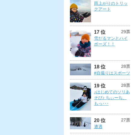
雨上がりのトリッ
クアート
29票
17 位
雪だるマンとハイ
ポーズ！！
28票
18 位
#自撮りはスポーツ
28票
19 位
♪はじめてのソリあ
そび♪ ちぃーち、
もっ･･･
27票
20 位
遭遇