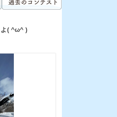
^ω^ )