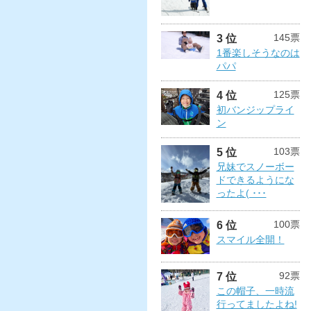
145票
3 位
1番楽しそうなのは
パパ
125票
4 位
初バンジップライ
ン
103票
5 位
兄妹でスノーボー
ドできるようにな
ったよ( ･･･
100票
6 位
スマイル全開！
92票
7 位
この帽子、一時流
行ってましたよね!