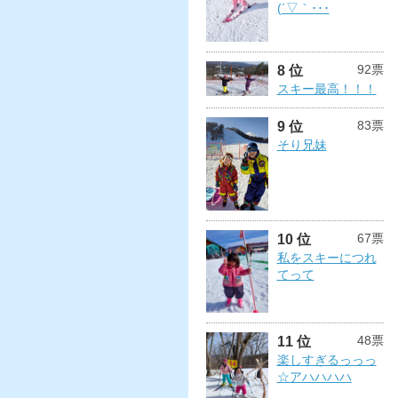
(´▽｀･･･
92票
8 位
スキー最高！！！
83票
9 位
そり兄妹
67票
10 位
私をスキーにつれ
てって
48票
11 位
楽しすぎるっっっ
☆アハハハハ