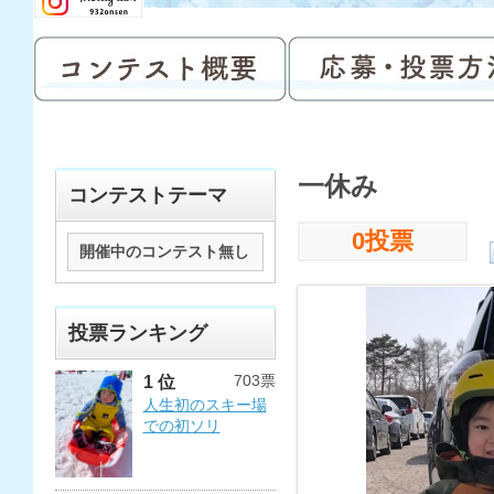
一休み
コンテストテーマ
0投票
開催中のコンテスト無し
投票ランキング
703票
1 位
人生初のスキー場
での初ソリ