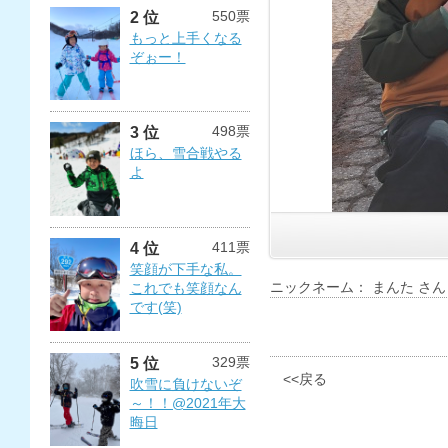
550票
2 位
もっと上手くなる
ぞぉー！
498票
3 位
ほら、雪合戦やる
よ
411票
4 位
笑顔が下手な私。
ニックネーム： まんた さん
これでも笑顔なん
です(笑)
329票
5 位
<<戻る
吹雪に負けないぞ
～！！@2021年大
晦日