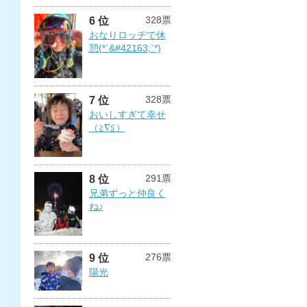
328票
6 位
おなりロッヂで休
憩(*´&#42163;`*)
328票
7 位
おいしすぎて幸せ
（≧∇≦）
291票
8 位
兄弟ずっと仲良く
ね♪
276票
9 位
陽光