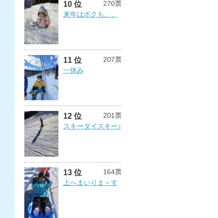
270票
10 位
来年はボクも、、
207票
11 位
一休み
201票
12 位
スキーダイスキー♪
164票
13 位
上へまいりま～す