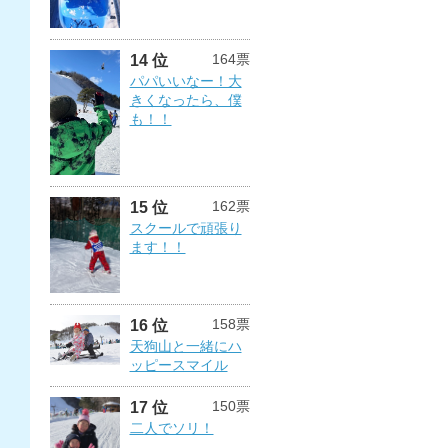
164票
14 位
パパいいなー！大
きくなったら、僕
も！！
162票
15 位
スクールで頑張り
ます！！
158票
16 位
天狗山と一緒にハ
ッピースマイル
150票
17 位
二人でソリ！