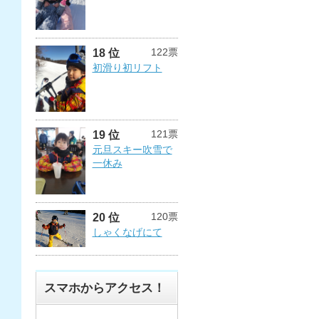
122票
18 位
初滑り初リフト
121票
19 位
元旦スキー吹雪で
一休み
120票
20 位
しゃくなげにて
スマホからアクセス！