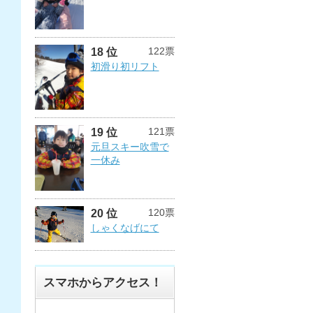
122票
18 位
初滑り初リフト
121票
19 位
元旦スキー吹雪で
一休み
120票
20 位
しゃくなげにて
スマホからアクセス！