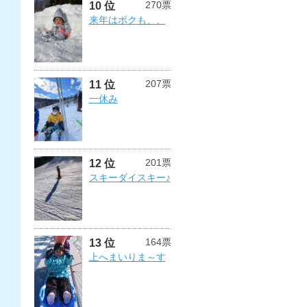
270票
10 位
来年はボクも、、
207票
11 位
一休み
201票
12 位
スキーダイスキー♪
164票
13 位
上へまいりま～す