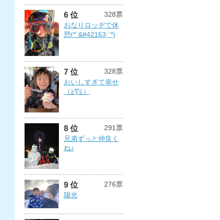
328票
6 位
おなりロッヂで休
憩(*´&#42163;`*)
328票
7 位
おいしすぎて幸せ
（≧∇≦）
291票
8 位
兄弟ずっと仲良く
ね♪
276票
9 位
陽光