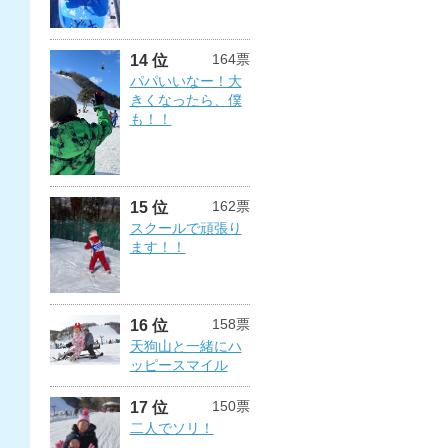
164票
14 位
パパいいなー！大
きくなったら、僕
も！！
162票
15 位
スクールで頑張り
ます！！
158票
16 位
天狗山と一緒にハ
ッピースマイル
150票
17 位
二人でソリ！