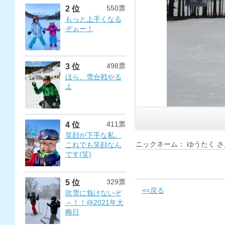
550票
2 位
もっと上手くなる
ぞぉー！
498票
3 位
ほら、雪合戦やる
よ
411票
4 位
笑顔が下手な私。
ニックネーム： ゆうたく さ
これでも笑顔なん
です(笑)
329票
5 位
<<戻る
吹雪に負けないぞ
～！！@2021年大
晦日