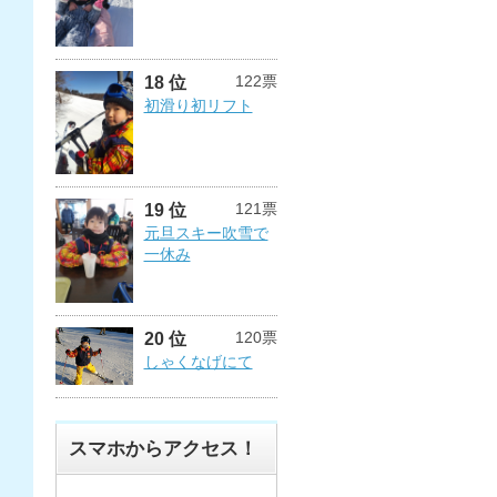
122票
18 位
初滑り初リフト
121票
19 位
元旦スキー吹雪で
一休み
120票
20 位
しゃくなげにて
スマホからアクセス！