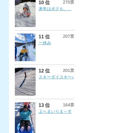
270票
10 位
来年はボクも、、
207票
11 位
一休み
201票
12 位
スキーダイスキー♪
164票
13 位
上へまいりま～す