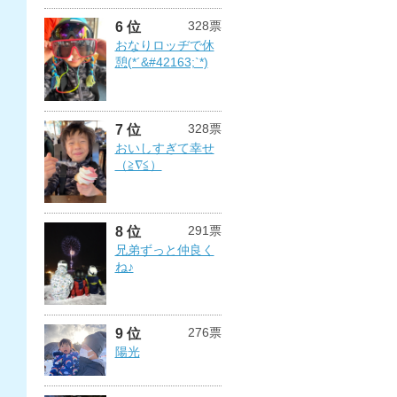
328票
6 位
おなりロッヂで休
憩(*´&#42163;`*)
328票
7 位
おいしすぎて幸せ
（≧∇≦）
291票
8 位
兄弟ずっと仲良く
ね♪
276票
9 位
陽光