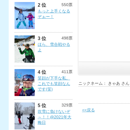
550票
2 位
もっと上手くなる
ぞぉー！
498票
3 位
ほら、雪合戦やる
よ
411票
4 位
笑顔が下手な私。
ニックネーム： きゃあ さん
これでも笑顔なん
です(笑)
329票
5 位
<<戻る
吹雪に負けないぞ
～！！@2021年大
晦日