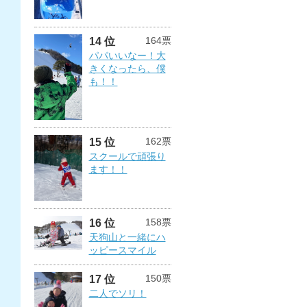
164票
14 位
パパいいなー！大
きくなったら、僕
も！！
162票
15 位
スクールで頑張り
ます！！
158票
16 位
天狗山と一緒にハ
ッピースマイル
150票
17 位
二人でソリ！