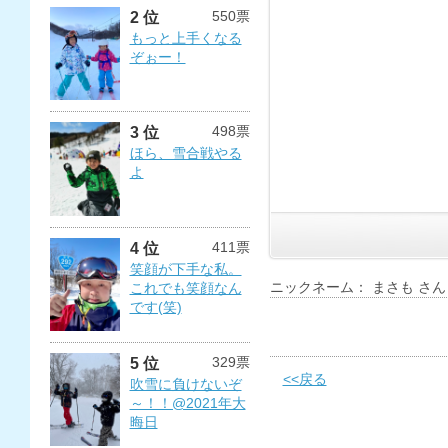
550票
2 位
もっと上手くなる
ぞぉー！
498票
3 位
ほら、雪合戦やる
よ
411票
4 位
笑顔が下手な私。
ニックネーム： まさも さん
これでも笑顔なん
です(笑)
329票
5 位
<<戻る
吹雪に負けないぞ
～！！@2021年大
晦日