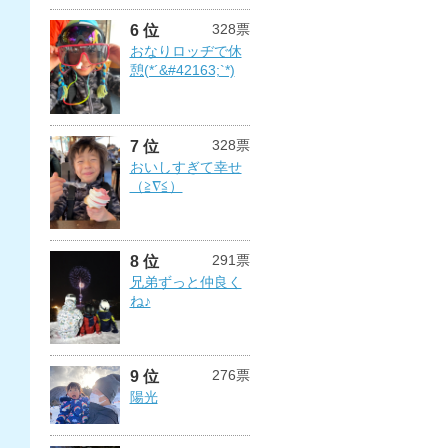
328票
6 位
おなりロッヂで休
憩(*´&#42163;`*)
328票
7 位
おいしすぎて幸せ
（≧∇≦）
291票
8 位
兄弟ずっと仲良く
ね♪
276票
9 位
陽光