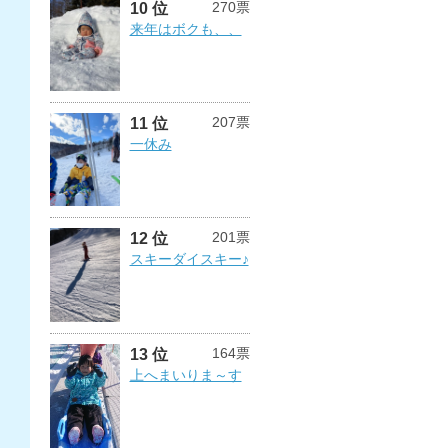
270票
10 位
来年はボクも、、
207票
11 位
一休み
201票
12 位
スキーダイスキー♪
164票
13 位
上へまいりま～す