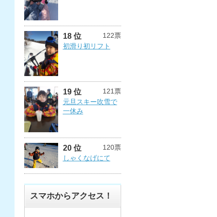
122票
18 位
初滑り初リフト
121票
19 位
元旦スキー吹雪で
一休み
120票
20 位
しゃくなげにて
スマホからアクセス！