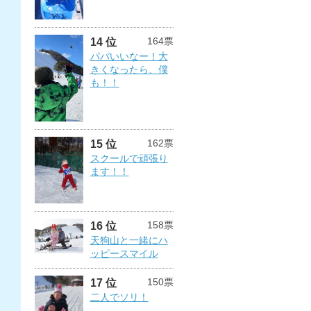
164票
14 位
パパいいなー！大
きくなったら、僕
も！！
162票
15 位
スクールで頑張り
ます！！
158票
16 位
天狗山と一緒にハ
ッピースマイル
150票
17 位
二人でソリ！