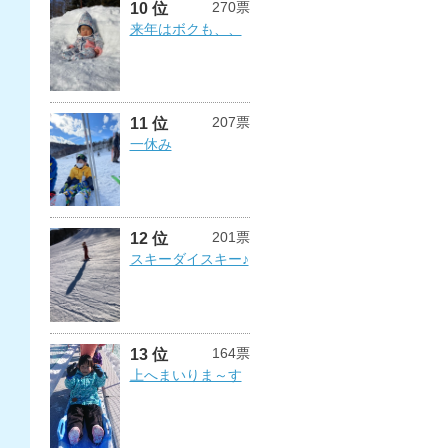
270票
10 位
来年はボクも、、
207票
11 位
一休み
201票
12 位
スキーダイスキー♪
164票
13 位
上へまいりま～す