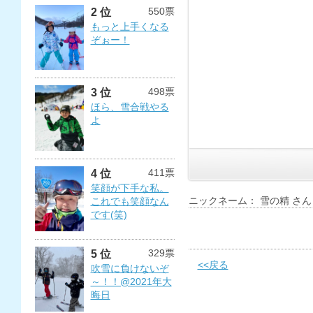
550票
2 位
もっと上手くなる
ぞぉー！
498票
3 位
ほら、雪合戦やる
よ
411票
4 位
笑顔が下手な私。
ニックネーム： 雪の精 さん
これでも笑顔なん
です(笑)
329票
5 位
<<戻る
吹雪に負けないぞ
～！！@2021年大
晦日