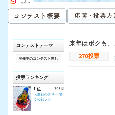
来年はボクも、
コンテストテーマ
270投票
開催中のコンテスト無し
投票ランキング
703票
1 位
人生初のスキー場
での初ソリ