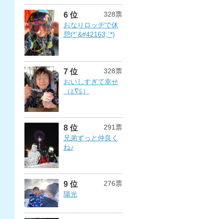
328票
6 位
おなりロッヂで休
憩(*´&#42163;`*)
328票
7 位
おいしすぎて幸せ
（≧∇≦）
291票
8 位
兄弟ずっと仲良く
ね♪
276票
9 位
陽光