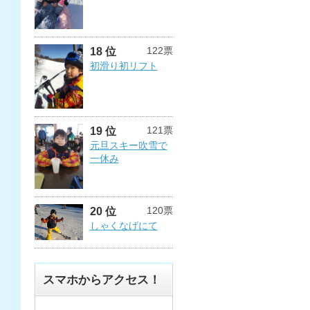
122票
18 位
初滑り初リフト
121票
19 位
元旦スキー吹雪で
一休み
120票
20 位
しゃくなげにて
スマホからアクセス！