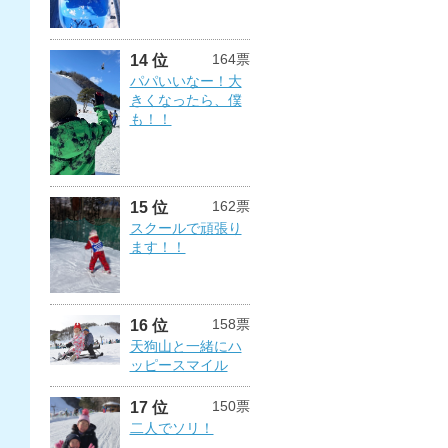
164票
14 位
パパいいなー！大
きくなったら、僕
も！！
162票
15 位
スクールで頑張り
ます！！
158票
16 位
天狗山と一緒にハ
ッピースマイル
150票
17 位
二人でソリ！