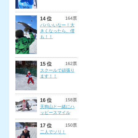
164票
14 位
パパいいなー！大
きくなったら、僕
も！！
162票
15 位
スクールで頑張り
ます！！
158票
16 位
天狗山と一緒にハ
ッピースマイル
150票
17 位
二人でソリ！