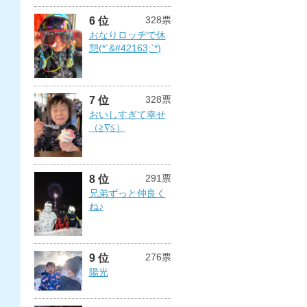
328票
6 位
おなりロッヂで休
憩(*´&#42163;`*)
328票
7 位
おいしすぎて幸せ
（≧∇≦）
291票
8 位
兄弟ずっと仲良く
ね♪
276票
9 位
陽光