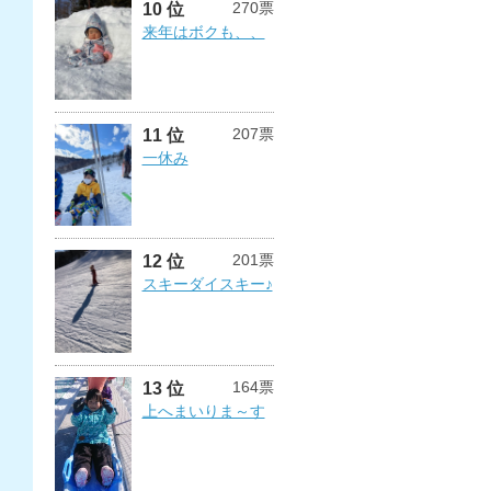
270票
10 位
来年はボクも、、
207票
11 位
一休み
201票
12 位
スキーダイスキー♪
164票
13 位
上へまいりま～す