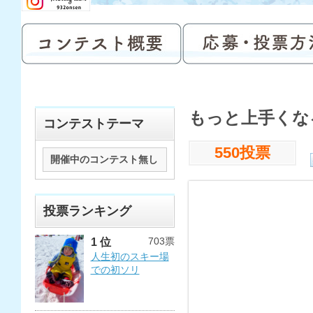
もっと上手くな
コンテストテーマ
550投票
開催中のコンテスト無し
投票ランキング
703票
1 位
人生初のスキー場
での初ソリ