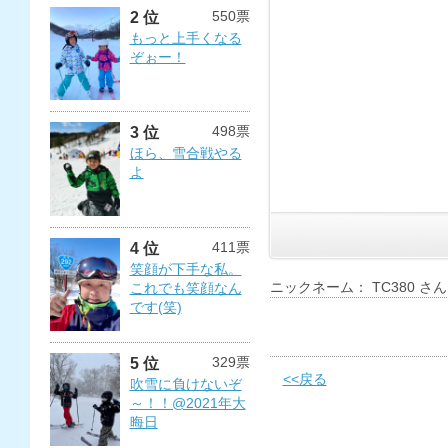
550票
2 位
もっと上手くなる
ぞぉー！
498票
3 位
ほら、雪合戦やる
よ
411票
4 位
笑顔が下手な私。
ニックネーム： TC380 さん
これでも笑顔なん
です(笑)
329票
5 位
<<戻る
吹雪に負けないぞ
～！！@2021年大
晦日