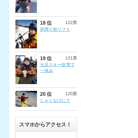
122票
18 位
初滑り初リフト
121票
19 位
元旦スキー吹雪で
一休み
120票
20 位
しゃくなげにて
スマホからアクセス！