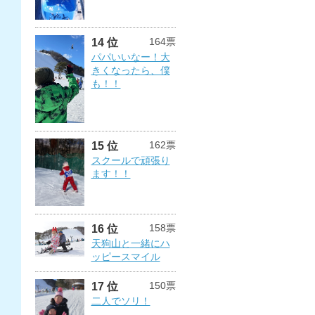
164票
14 位
パパいいなー！大
きくなったら、僕
も！！
162票
15 位
スクールで頑張り
ます！！
158票
16 位
天狗山と一緒にハ
ッピースマイル
150票
17 位
二人でソリ！