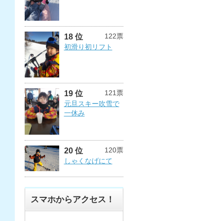
122票
18 位
初滑り初リフト
121票
19 位
元旦スキー吹雪で
一休み
120票
20 位
しゃくなげにて
スマホからアクセス！