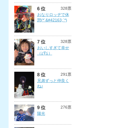
328票
6 位
おなりロッヂで休
憩(*´&#42163;`*)
328票
7 位
おいしすぎて幸せ
（≧∇≦）
291票
8 位
兄弟ずっと仲良く
ね♪
276票
9 位
陽光