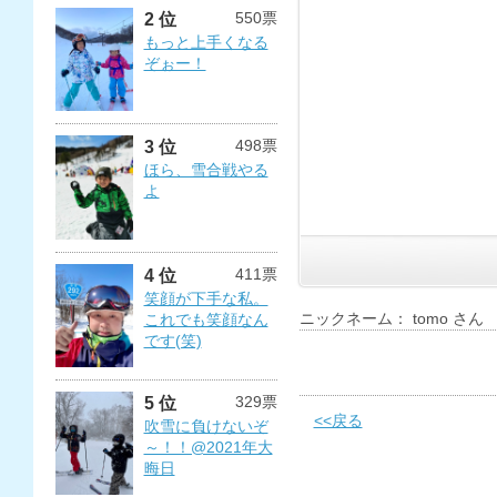
550票
2 位
もっと上手くなる
ぞぉー！
498票
3 位
ほら、雪合戦やる
よ
411票
4 位
笑顔が下手な私。
ニックネーム： tomo さん
これでも笑顔なん
です(笑)
329票
5 位
<<戻る
吹雪に負けないぞ
～！！@2021年大
晦日