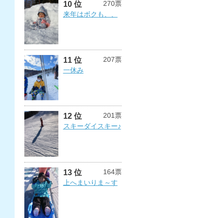
270票
10 位
来年はボクも、、
207票
11 位
一休み
201票
12 位
スキーダイスキー♪
164票
13 位
上へまいりま～す