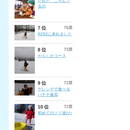
だれだ、ころんで
るの
76票
7 位
R292に来れました
73票
8 位
かもしかコース
72票
9 位
ゲレンデで食べる
バナナ最高
72票
10 位
初めてのソリ遊び♪