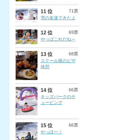
71票
11 位
雪の友達できたよ
69票
12 位
やっぱこれだね～
68票
13 位
スクール後のピザ
休憩
66票
14 位
キッズパークのチ
ュービング
66票
15 位
やっほー！