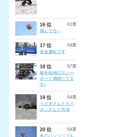
61票
16 位
飛んでる～
59票
17 位
安全運転です
57票
18 位
毎年恒例のスノー
ボード満喫してま
す♪
54票
19 位
うさぎさんとライ
オンさんと共演
54票
20 位
冬のバンジップも