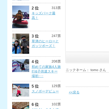
313票
2 位
キッズパーク最
高！
247票
3 位
草津のヒーローと
ガッツポーズ！
208票
4 位
初めての家族4人旅
ニックネーム： tomo さん
行&子供達スキー
場初･･･
129票
5 位
スノボーデビュー
<<戻る
102票
6 位